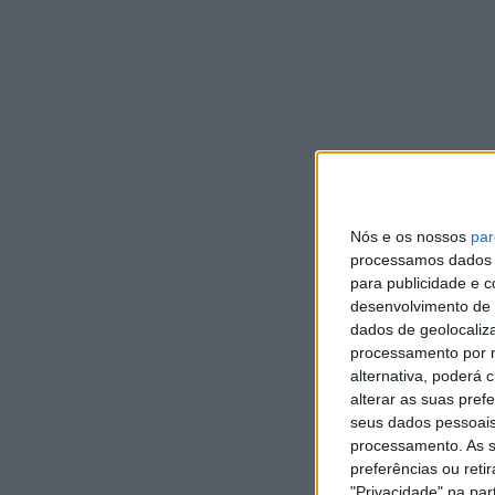
DEP
Com
abe
da
DE
A
Nós e os nossos
par
C
processamos dados p
p
para publicidade e 
o
desenvolvimento de 
dados de geolocaliza
DEP
processamento por n
A C
alternativa, poderá
alterar as suas pref
Can
seus dados pessoais
de 
processamento. As s
preferências ou reti
"Privacidade" na part