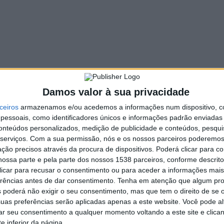
. INFORMAÇÃO RAA
29 ABRIL, 2022
 o intuito de promover Terras de Bouro e de assinalar a
rtura da época termal de 2022, para além da dinamização
…
STAQUE
Damos valor à sua privacidade
lbufeira da Caniçada: Comissão
ceiros
onsultiva reuniu para debater
armazenamos e/ou acedemos a informações num dispositivo, c
essoais, como identificadores únicos e informações padrão enviadas 
rograma especial de
conteúdos personalizados, medição de publicidade e conteúdos, pesqui
rdenamento
serviços.
Com a sua permissão, nós e os nossos parceiros poderemos 
ção precisos através da procura de dispositivos. Poderá clicar para co
. INFORMAÇÃO RAA
14 ABRIL, 2022
ossa parte e pela parte dos nossos 1538 parceiros, conforme descrit
omissão Consultiva do Programa Especial da Albufeira da
 clicar para recusar o consentimento ou para aceder a informações ma
erências antes de dar consentimento.
içada (PEAC) realizou a sua primeira reunião no passado dia 5
Tenha em atenção que algum pr
 poderá não exigir o seu consentimento, mas que tem o direito de se 
abril no…
uas preferências serão aplicadas apenas a este website. Você pode al
rar seu consentimento a qualquer momento voltando a este site e clica
e inferior da página.