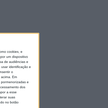
omo cookies, e
por um dispositivo
sa de audiências e
usar identificação e
nsentir o
o acima. Em
is pormenorizadas e
ocessamento dos
opor a esse
terar suas
ndo no botão