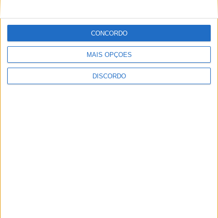
Francisco Campos vence ao sprint em Queluz e Rui Oliveira
assume a Camisola Amarela da Volta a Portugal [áudio]
CONCORDO
Expo Animal regressa ao Fórum Braga nos dias 10 e 11 de
outubro
MAIS OPÇÕES
Autarquia da Póvoa de Lanhoso apoia atividade dos
DISCORDO
Bombeiros Voluntários enquanto agentes de Proteção Civil
NOTÍCIAS RECENTES
Casa de Lamas acolhe tertúlia com autores de Vieira do Minho