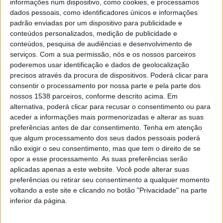
informações num dispositivo, como cookies, e processamos
AUDIO
dados pessoais, como identificadores únicos e informações
Falar D’Aqui | Incêndios
padrão enviadas por um dispositivo para publicidade e
conteúdos personalizados, medição de publicidade e
Florestais/Rurais
conteúdos, pesquisa de audiências e desenvolvimento de
serviços.
Com a sua permissão, nós e os nossos parceiros
DEP. INFORMAÇÃO RAA
15 JUNHO, 2022
poderemos usar identificação e dados de geolocalização
Em destaque no Programa da Direção de informação da Rádio
precisos através da procura de dispositivos. Poderá clicar para
Alto Ave, o Falar D’Aqui, os Fogos florestais (ou fogos rurais).
consentir o processamento por nossa parte e pela parte dos
António Cardoso,…
nossos 1538 parceiros, conforme descrito acima. Em
alternativa, poderá clicar para recusar o consentimento ou para
aceder a informações mais pormenorizadas e alterar as suas
preferências antes de dar consentimento.
Tenha em atenção
que algum processamento dos seus dados pessoais poderá
DESTAQUE
não exigir o seu consentimento, mas que tem o direito de se
Município de Vieira do Minho
opor a esse processamento. As suas preferências serão
aplicadas apenas a este website. Você pode alterar suas
promove ações de
preferências ou retirar seu consentimento a qualquer momento
sensibilização para a limpeza
voltando a este site e clicando no botão "Privacidade" na parte
de terrenos florestais
inferior da página.
DEP. INFORMAÇÃO RAA
9 FEVEREIRO, 2018