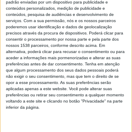
padrão enviadas por um dispositivo para publicidade e
DESTAQUE
conteúdos personalizados, medição de publicidade e
Centro Interpretativo Maria da
conteúdos, pesquisa de audiências e desenvolvimento de
Fonte recebe apresentação do
serviços.
Com a sua permissão, nós e os nossos parceiros
poderemos usar identificação e dados de geolocalização
novo livro da Poetisa de Arosa
precisos através da procura de dispositivos. Poderá clicar para
consentir o processamento por nossa parte e pela parte dos
DEP. INFORMAÇÃO RAA
3 MAIO, 2022
nossos 1538 parceiros, conforme descrito acima. Em
“Esvoaçam sentimentos dispersos …. e fluem secretos desejos”
alternativa, poderá clicar para recusar o consentimento ou para
é o título do 20.º livro de Maria Amélia Fernandes, conhecida
aceder a informações mais pormenorizadas e alterar as suas
como “Poetisa de Arosa”.…
preferências antes de dar consentimento.
Tenha em atenção
que algum processamento dos seus dados pessoais poderá
não exigir o seu consentimento, mas que tem o direito de se
opor a esse processamento. As suas preferências serão
aplicadas apenas a este website. Você pode alterar suas
preferências ou retirar seu consentimento a qualquer momento
voltando a este site e clicando no botão "Privacidade" na parte
inferior da página.
https://twitter.com/radioaltoave