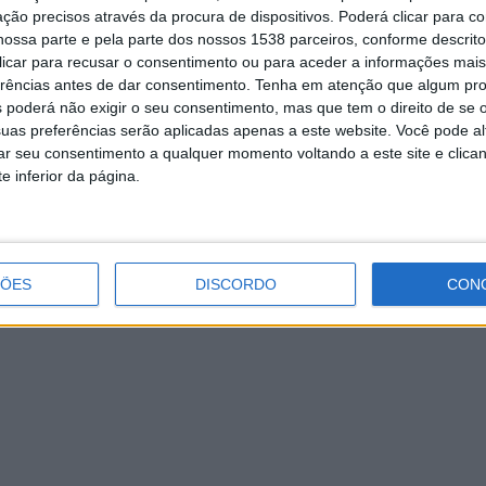
ção precisos através da procura de dispositivos. Poderá clicar para co
ossa parte e pela parte dos nossos 1538 parceiros, conforme descrit
STAQUE
 clicar para recusar o consentimento ou para aceder a informações ma
arcelos aprova contratos de
erências antes de dar consentimento.
Tenha em atenção que algum pr
esenvolvimento desportivo no
 poderá não exigir o seu consentimento, mas que tem o direito de se 
uas preferências serão aplicadas apenas a este website. Você pode al
alor de 335 mil euros
rar seu consentimento a qualquer momento voltando a este site e clica
e inferior da página.
. INFORMAÇÃO RAA
29 MARÇO, 2022
âmara Municipal de Barcelos aprovou, esta segunda-feira, um
junto de Contratos relativos ao Programa de
senvolvimento Desportivo com diversas associações
ÇÕES
DISCORDO
CON
ncelhias no…
STAQUE
ieirense António Leite nomeado
ecretário de Estado da Educação
ara o novo Governo