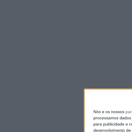
C
DEP
O 
Gui
sã
DE
D
S
A
DEP
A n
Nós e os nossos
par
po
processamos dados p
hem
para publicidade e 
desenvolvimento de 