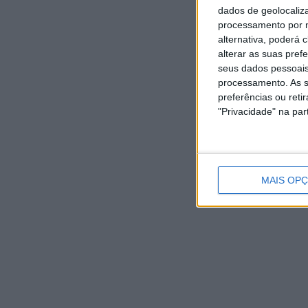
dados de geolocaliza
processamento por n
DE
alternativa, poderá
B
alterar as suas pref
d
seus dados pessoais
processamento. As s
v
preferências ou reti
"Privacidade" na part
DEP
A C
con
De
MAIS OP
co
DE
V
s
p