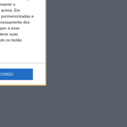
nsentir o
o acima. Em
is pormenorizadas e
ocessamento dos
opor a esse
terar suas
ndo no botão
CORDO