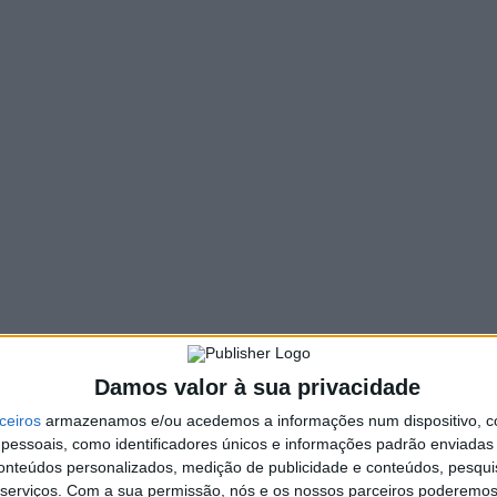
ongresso em Guimarães
. INFORMAÇÃO RAA
1 COMMENT
2 ABRIL, 2022
29.º Congresso do CDS-PP começou, este sábado, em
marães, para a eleição do novo presidente do partido. Quatro
o, até ao momento,…
STAQUE
eputados tomam posse. Augusto
antos Silva eleito presidente da
ssembleia da República
. INFORMAÇÃO RAA
29 MARÇO, 2022
Damos valor à sua privacidade
ova Assembleia da República (AR) tomou, esta terça-feira,
ceiros
armazenamos e/ou acedemos a informações num dispositivo, c
sse, com quase 30% dos deputados a estrearem-se no
essoais, como identificadores únicos e informações padrão enviadas 
iciclo. Augusto Santos Silva foi…
conteúdos personalizados, medição de publicidade e conteúdos, pesqui
serviços.
Com a sua permissão, nós e os nossos parceiros poderemos 