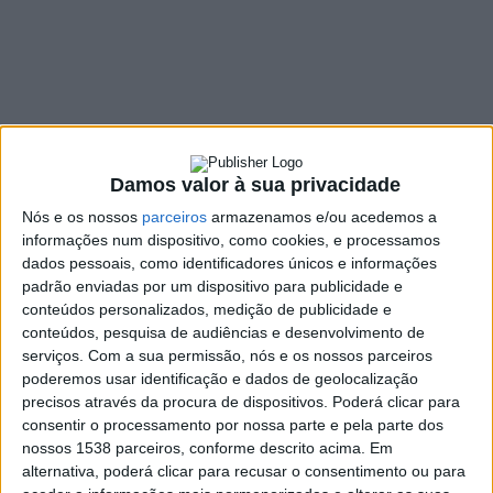
DESPORTO
Derradeira partida de
apuramento de Portugal para o
Euro2023 joga-se em Barcelos
DEP. INFORMAÇÃO RAA
6 MAIO, 2022
Damos valor à sua privacidade
A Seleção Nacional sub-21 vai jogar no Estádio Cidade de
Barcelos a última partida da fase de qualificação para o
Nós e os nossos
parceiros
armazenamos e/ou acedemos a
Europeu-2023, frente à…
informações num dispositivo, como cookies, e processamos
dados pessoais, como identificadores únicos e informações
padrão enviadas por um dispositivo para publicidade e
conteúdos personalizados, medição de publicidade e
conteúdos, pesquisa de audiências e desenvolvimento de
DESPORTO
serviços.
Com a sua permissão, nós e os nossos parceiros
Portugal substitui Rússia no
poderemos usar identificação e dados de geolocalização
Euro2022 feminino
precisos através da procura de dispositivos. Poderá clicar para
consentir o processamento por nossa parte e pela parte dos
nossos 1538 parceiros, conforme descrito acima. Em
DEP. INFORMAÇÃO RAA
3 MAIO, 2022
alternativa, poderá clicar para recusar o consentimento ou para
A seleção portuguesa vai disputar a fase final do Euro2022 de