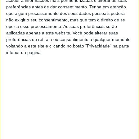
aceder a informações mais pormenorizadas e alterar as suas
futebol feminino, depois da equipa russa ter sido suspensa da
preferências antes de dar consentimento.
Tenha em atenção
competição, anunciou…
que algum processamento dos seus dados pessoais poderá
não exigir o seu consentimento, mas que tem o direito de se
opor a esse processamento. As suas preferências serão
aplicadas apenas a este website. Você pode alterar suas
preferências ou retirar seu consentimento a qualquer momento
DESPORTO
voltando a este site e clicando no botão "Privacidade" na parte
Portugal defronta Uruguai,
inferior da página.
Coreia do Sul e Gana na fase de
grupos do Mundial 2022
DEP. INFORMAÇÃO RAA
1 ABRIL, 2022
Uruguai, Coreia do Sul e Gana são os países que Portugal vai
defrontar na fase de grupos do Mundial 2022 no Qatar. O…
DESPORTO
Ricardinho despede-se da