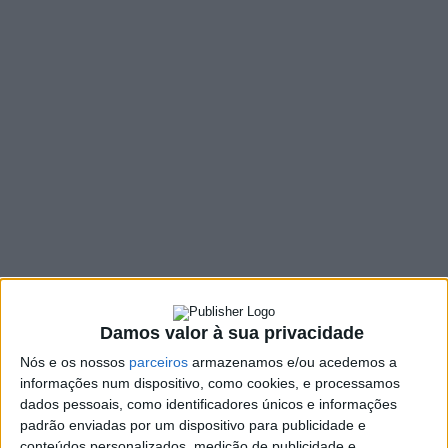
DESTAQUE
Sindicatos realizam
concentração em defesa do
SNS esta sexta-feira no
Hospital de Braga
DEP. INFORMAÇÃO RAA
28 JULHO, 2022
A União dos Sindicatos do Distrito de Braga vai realizar, amanhã,
dia 29 de julho pelas 11h, uma Acção Pública em defesa do…
DESTAQUE
Damos valor à sua privacidade
Urgência Obstetrícia do
Nós e os nossos
parceiros
armazenamos e/ou acedemos a
Hospital de Braga de novo
informações num dispositivo, como cookies, e processamos
fechada hoje
dados pessoais, como identificadores únicos e informações
padrão enviadas por um dispositivo para publicidade e
DEP. INFORMAÇÃO RAA
20 JULHO, 2022
conteúdos personalizados, medição de publicidade e