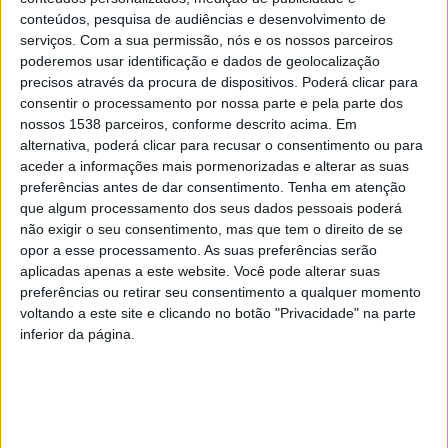
O Serviço de Urgência de Ginecologia e Obstetrícia do Hospital
conteúdos, pesquisa de audiências e desenvolvimento de
serviços.
Com a sua permissão, nós e os nossos parceiros
de Braga voltou a encerrar às 8horas de hoje, quarta-feira,
poderemos usar identificação e dados de geolocalização
devido à “impossibilidade…
precisos através da procura de dispositivos. Poderá clicar para
consentir o processamento por nossa parte e pela parte dos
nossos 1538 parceiros, conforme descrito acima. Em
alternativa, poderá clicar para recusar o consentimento ou para
aceder a informações mais pormenorizadas e alterar as suas
DESTAQUE
preferências antes de dar consentimento.
Tenha em atenção
Urgência obstetrícia do Hosp.
que algum processamento dos seus dados pessoais poderá
Braga volta a encerrar este
não exigir o seu consentimento, mas que tem o direito de se
sábado
opor a esse processamento. As suas preferências serão
aplicadas apenas a este website. Você pode alterar suas
DEP. INFORMAÇÃO RAA
15 JULHO, 2022
preferências ou retirar seu consentimento a qualquer momento
voltando a este site e clicando no botão "Privacidade" na parte
O Serviço de Urgência de Ginecologia e Obstetrícia do Hospital
inferior da página.
de Braga vai voltar este sábado, dia 16 de julho, devido à
“impossibilidade…