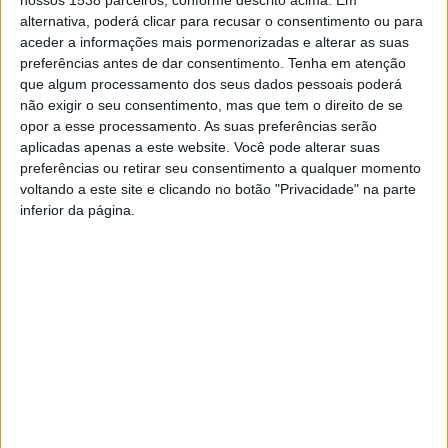
Porto, Vila Nova de Gaia, Coimbra,
Braga
e Faro; e nos balcões
alternativa, poderá clicar para recusar o consentimento ou para
de atendimento ao público do IRN, no Campus da Justiça, no
aceder a informações mais pormenorizadas e alterar as suas
Parque das Nações, em Lisboa”, informou o Ministério da
preferências antes de dar consentimento.
Tenha em atenção
Modernização do Estado.
que algum processamento dos seus dados pessoais poderá
não exigir o seu consentimento, mas que tem o direito de se
De acordo com o Governo, o atendimento presencial para a
opor a esse processamento. As suas preferências serão
renovação dos documentos em casa aberta será feito
aplicadas apenas a este website. Você pode alterar suas
“mediante distribuição de senhas digitais que podem ser
preferências ou retirar seu consentimento a qualquer momento
voltando a este site e clicando no botão "Privacidade" na parte
obtidas através do
site Mapa do Cidadão
, durante o horário
inferior da página.
de funcionamento dos balcões, existindo também, em
alternativa, um dispensador de senhas no local“.
Para evitar aglomerados no interior dos espaços, os cidadãos
poderão ser avisados da aproximação do seu momento de
atendimento, “com o número de senhas de antecedência
pretendido”, desde que enviem um SMS para o número 3838
com o seguinte texto: SIGA (espaço) CÓDIGO DA SUA SENHA
(espaço) NÚMERO DE SENHAS DE ANTECEDÊNCIA
PRETENDIDO. Por exemplo: “SIGA 45 20”. O Ministério da
Modernização do Estado nota que esta funcionalidade tanto