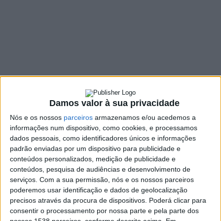
hoje
1 COMMENT
1 OUTUBRO, 2021
SHARE
TWEET
SHARE
PIN IT
151 VIEWS
Damos valor à sua privacidade
Nós e os nossos
parceiros
armazenamos e/ou acedemos a
Nos próximos oito sábados, renovar ou levantar o
informações num dispositivo, como cookies, e processamos
dados pessoais, como identificadores únicos e informações
Cartão do Cidadão (CC) ou o Passaporte vai ser mais
padrão enviadas por um dispositivo para publicidade e
fácil, uma vez que alguns balcões estarão com horário
conteúdos personalizados, medição de publicidade e
alargado e funcionarão em “casa aberta”. O balcão
conteúdos, pesquisa de audiências e desenvolvimento de
mais próximo de Vieira do Minho é a loja do cidadão em
serviços.
Com a sua permissão, nós e os nossos parceiros
Braga.
poderemos usar identificação e dados de geolocalização
precisos através da procura de dispositivos. Poderá clicar para
Ao todo, estarão nove balcões disponíveis das 9H às 22H “em
consentir o processamento por nossa parte e pela parte dos
nove lojas de cidadão: Laranjeiras, Saldanha, Marvila, Odivelas,
nossos 1538 parceiros, conforme descrito acima. Em