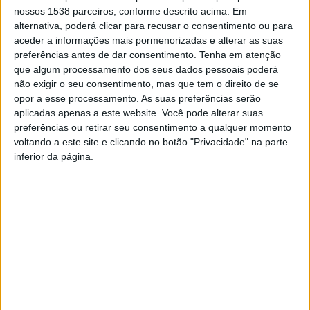
nossos 1538 parceiros, conforme descrito acima. Em
O Município de Barcelos, em parceria com o Município de
alternativa, poderá clicar para recusar o consentimento ou para
Esposende e a Empresa Municipal Esposende 2000 realiza no
aceder a informações mais pormenorizadas e alterar as suas
próximo dia 29 de…
preferências antes de dar consentimento.
Tenha em atenção
que algum processamento dos seus dados pessoais poderá
não exigir o seu consentimento, mas que tem o direito de se
opor a esse processamento. As suas preferências serão
aplicadas apenas a este website. Você pode alterar suas
DESPORTO
preferências ou retirar seu consentimento a qualquer momento
Bruno Silva venceu o 2.º BTT
voltando a este site e clicando no botão "Privacidade" na parte
XCO de Esposende
inferior da página.
DEP. INFORMAÇÃO RAA
16 MAIO, 2022
Bruno Silva (AXPO/FirstBike Team/Vila do Conde) foi o vencedor
em elites do 2.º BTT XCO de Esposende, prova pontuável para o
Campeonato do…
DESTAQUE