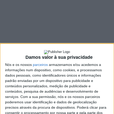
DESTAQUE
Esposende promove concurso
fotográfico para retratar obras
de regeneração urbana
DEP. INFORMAÇÃO RAA
31 MAIO, 2022
O Município de Esposende vai promover um Concurso de
Fotografia, intitulado “Esposende Também Sou Eu”, conforme
proposta aprovada, em reunião de Câmara. A…
Damos valor à sua privacidade
Nós e os nossos
parceiros
armazenamos e/ou acedemos a
informações num dispositivo, como cookies, e processamos
dados pessoais, como identificadores únicos e informações
DESPORTO
padrão enviadas por um dispositivo para publicidade e
conteúdos personalizados, medição de publicidade e
Caminhada “Cávado, o rio que
conteúdos, pesquisa de audiências e desenvolvimento de
nos une” liga Esposende a
serviços.
Com a sua permissão, nós e os nossos parceiros
Barcelos a 29 de maio
poderemos usar identificação e dados de geolocalização
precisos através da procura de dispositivos. Poderá clicar para
DEP. INFORMAÇÃO RAA
17 MAIO, 2022
consentir o processamento por nossa parte e pela parte dos