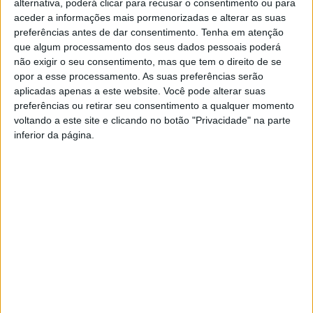
alternativa, poderá clicar para recusar o consentimento ou para
de Gualtar. Às 10h00, vai ser dinamizada uma oficina para alunos
aceder a informações mais pormenorizadas e alterar as suas
do 1.º e 2.º ciclo do ensino básico perceberem “
como os
preferências antes de dar consentimento.
Tenha em atenção
micróbios agricultores são fantásticos
”. De tarde, os seminários
que algum processamento dos seus dados pessoais poderá
não exigir o seu consentimento, mas que tem o direito de se
sucedem-se para os alunos do secundário e o público em geral.
opor a esse processamento. As suas preferências serão
Os temas são “O bago de uva é uma fábrica bioquímica
aplicadas apenas a este website. Você pode alterar suas
fascinante” (14h30), “
O bago de uva e a sua comunidade
preferências ou retirar seu consentimento a qualquer momento
microbiana – a receita para a produção do vinho
” (15h00) e
voltando a este site e clicando no botão "Privacidade" na parte
“R
estauração da biodiversidade por sementes de espécies
inferior da página.
nativas em vinhas, agrossistemas e espaços naturais no
Mediterrâneo
” (15h30). Os participantes vão ser ainda desafiados
no workshop “
Fazer plantas para plantar
”, às 15h00, a
idealizarem uma cobertura verde para algumas áreas do
campus.
Já o projeto STOL –
Science Through Our
Lives
, do Departamento de Biologia da ECUM, propõe três
atividades no centro da cidade. Na Biblioteca Pública de Braga
(BPB), ocorre das 10h00 às 12h00 a oficina lúdica “A folha
bailarina”. Na prática, as crianças do 1.º ciclo vão ouvir uma