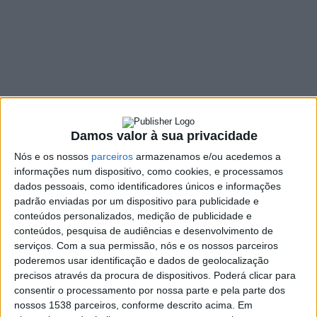
16 MAIO, 2022
SHARE
TWEET
SHARE
PIN IT
230 VIEWS
Damos valor à sua privacidade
A Escola de Ciências da Universidade do Minho (ECUM)
Nós e os nossos
parceiros
armazenamos e/ou acedemos a
assinala, a 18 de maio, o Dia Internacional do Fascínio
informações num dispositivo, como cookies, e processamos
dados pessoais, como identificadores únicos e informações
das Plantas, com oito atividades gratuitas em Braga,
padrão enviadas por um dispositivo para publicidade e
como oficinas, demonstrações, palestras e exposições.
conteúdos personalizados, medição de publicidade e
O objetivo é mostrar aos cidadãos como a ciência das
conteúdos, pesquisa de audiências e desenvolvimento de
plantas impacta o seu quotidiano, desde a agricultura,
serviços.
Com a sua permissão, nós e os nossos parceiros
a horticultura, a silvicultura ou a produção sustentável
poderemos usar identificação e dados de geolocalização
de alimentos e de outros bens. O programa geral está
precisos através da procura de dispositivos. Poderá clicar para
em
www.ecum.uminho.pt
.
consentir o processamento por nossa parte e pela parte dos
nossos 1538 parceiros, conforme descrito acima. Em
Cinco das atividades vão decorrer na ECUM, situada no campus